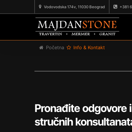
Vodovodska 174v, 11030 Beograd
+381 6
Početna
Info & Kontakt
Pronađite odgovore i
stručnih konsultanat