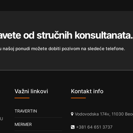
avete od stručnih konsultanata.
 u našoj ponudi možete dobiti pozivom na sledeće telefone.
Važni linkovi
Kontakt info
TRAVERTIN
Vodovodska 174v, 11030 Beo
 U
MERMER
,
+381 64 651 3737