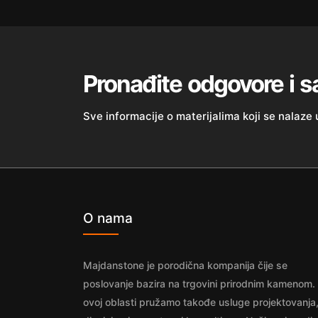
Pronađite odgovore i s
Sve informacije o materijalima koji se nalaze
O nama
Majdanstone je porodična kompanija čije se
poslovanje bazira na trgovini prirodnim kamenom.
ovoj oblasti pružamo takođe usluge projektovanja