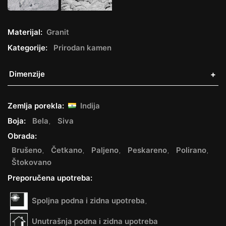
Materijal:
Granit
Kategorije:
Prirodan kamen
Dimenzije
Zemlja porekla:
Indija
Boja:
Bela
Siva
Obrada:
Brušeno
Četkano
Paljeno
Peskareno
Polirano
Štokovano
Preporučena upotreba:
Spoljna podna i zidna upotreba
Unutrašnja podna i zidna upotreba