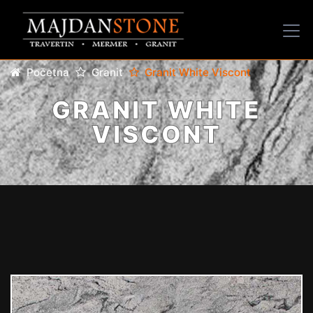
Početna
Granit
Granit White Viscont
GRANIT WHITE
VISCONT