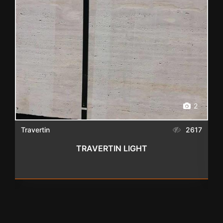
2
0
Travertin
2617
TRAVERTIN LIGHT