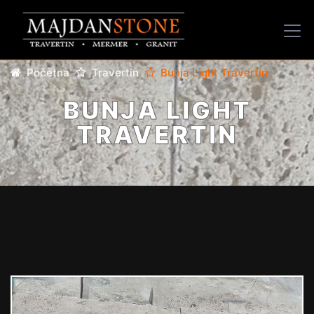
Početna
Travertin
Bunja Light Travertin
BUNJA LIGHT
TRAVERTIN