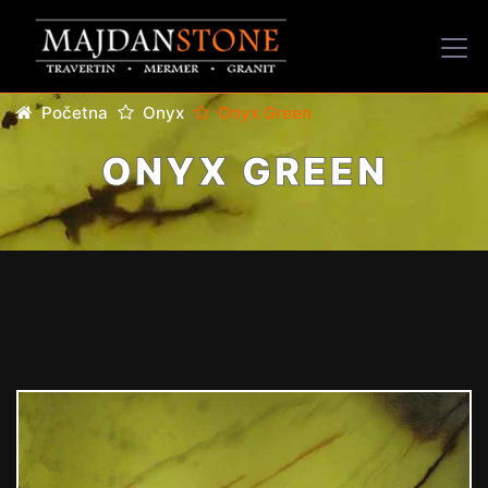
Početna
Onyx
Onyx Green
ONYX GREEN