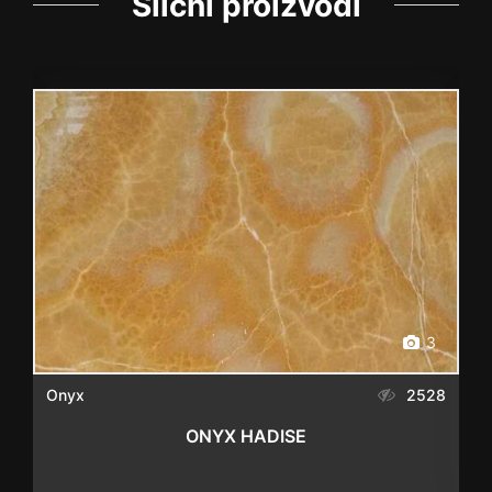
Slični proizvodi
3
8
Onyx
2528
ONYX HADISE